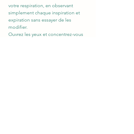
votre respiration, en observant 
simplement chaque inspiration et 
expiration sans essayer de les 
modifier.
Ouvrez les yeux et concentrez-vous 
sur ce que vous voyez, entendez, 
sentez et ressentez, sans essayer de 
tout étiqueter ou juger. Laissez-vous 
immerger dans le moment présent, 
en appréciant le monde autour de 
vous.
Terminez avec le balayage corporel : 
avec votre pensée, balayez 
lentement votre corps de la tête aux 
pieds, en prêtant attention à toutes 
les sensations et aux émotions sans 
les changer ou les corriger. 
Observez simplement votre corps et 