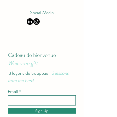
Social Media
Cadeau de bienvenue
Welcome gift
3 leçons du troupeau -
3 lessons
from the herd
Email
Sign Up