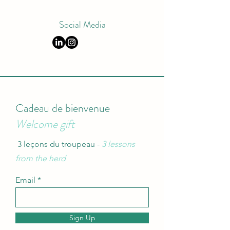
Social Media
Cadeau de bienvenue
Welcome gift
3 leçons du troupeau -
3 lessons
from the herd
Email
Sign Up